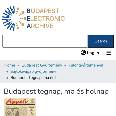
B
UDAPEST
E
LECTRONIC
A
RCHIVE
Search
(current
Log In
Home
Budapest Gyűjtemény
Különgyűjtemények
Communities & Collections
Sajtókivágat-gyűjtemény
All of DSpace
Budapest tegnap, ma és holnap
Statistics
Budapest tegnap, ma és holnap
About us