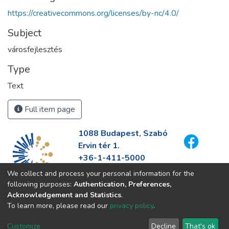
https://creativecommons.org/licenses/by-nc/4.0/
Subject
városfejlesztés
Type
Text
Full item page
1088 Budapest, Szabó
Ervin tér 1.
+36-1-411-5000
info@fszek.hu
We collect and process your personal information for the
https://fszek.hu
following purposes:
Authentication, Preferences,
Acknowledgement and Statistics
.
To learn more, please read our
privacy policy
.
Customize
Decline
That's ok