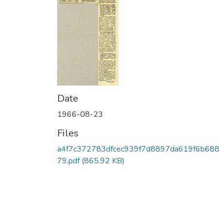
Date
1966-08-23
Files
a4f7c372783dfcec939f7d8897da619f6b68
79.pdf
(865.92 KB)