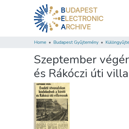
B
UDAPEST
E
LECTRONIC
A
RCHIVE
Home
Budapest Gyűjtemény
Különgyűjt
Szeptember végén:
és Rákóczi úti vil