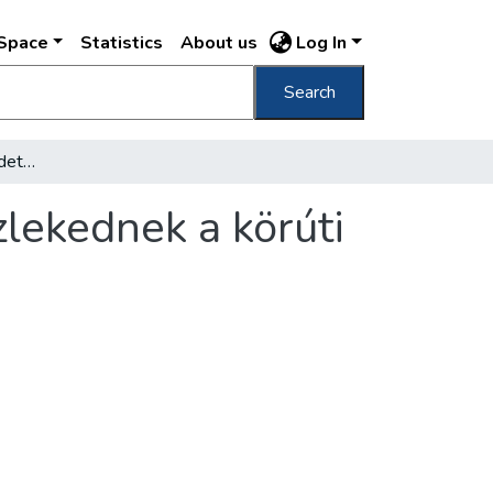
DSpace
Statistics
About us
Log In
Search
Szeptember végén: eredeti útvonalukon közlekednek a körúti és Rákóczi úti villamosok
lekednek a körúti