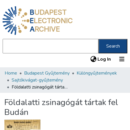
B
UDAPEST
E
LECTRONIC
A
RCHIVE
Search
(current
Log In
Home
Budapest Gyűjtemény
Különgyűjtemények
Communities & Collections
Sajtókivágat-gyűjtemény
All of DSpace
Földalatti zsinagógát tártak fel Budán
Statistics
Földalatti zsinagógát tártak fel
About us
Budán