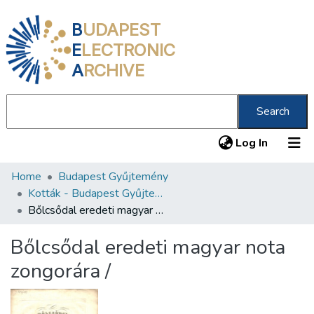
B
UDAPEST
E
LECTRONIC
A
RCHIVE
Search
(current
Log In
Home
Budapest Gyűjtemény
Communities & Collections
Kották - Budapest Gyűjtemény
All of DSpace
Bőlcsődal eredeti magyar nota zongorára /
Statistics
Bőlcsődal eredeti magyar nota
About us
zongorára /