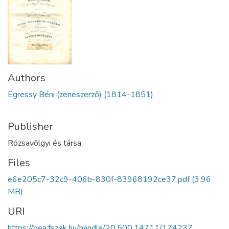
Authors
Egressy Béni (zeneszerző) (1814-1851)
Publisher
Rózsavölgyi és társa,
Files
e6e205c7-32c9-406b-830f-83968192ce37.pdf
(3.96
MB)
URI
https://bea.fszek.hu/handle/20.500.14711/174237