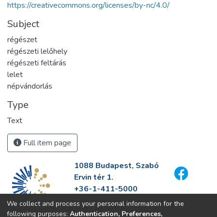
https://creativecommons.org/licenses/by-nc/4.0/
Subject
régészet
régészeti lelőhely
régészeti feltárás
lelet
népvándorlás
Type
Text
Full item page
1088 Budapest, Szabó
Ervin tér 1.
+36-1-411-5000
info@fszek.hu
We collect and process your personal information for the
https://fszek.hu
following purposes:
Authentication, Preferences,