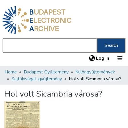
B
UDAPEST
E
LECTRONIC
A
RCHIVE
Search
(current
Log In
Home
Budapest Gyűjtemény
Különgyűjtemények
Communities & Collections
Sajtókivágat-gyűjtemény
Hol volt Sicambria városa?
All of DSpace
Hol volt Sicambria városa?
Statistics
About us