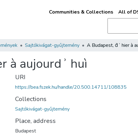
Communities & Collections
All of 
emények
Sajtókivágat-gyűjtemény
r à aujourdʾ huì
URI
https://bea.fszek.hu/handle/20.500.14711/108835
Collections
Sajtókivágat-gyűjtemény
Place, address
Budapest