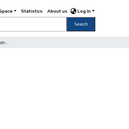
DSpace
Statistics
About us
Log In
Search
A Budapest, d̀ʾ hier à aujourdʾ huì