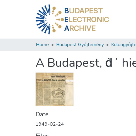
B
UDAPEST
E
LECTRONIC
A
RCHIVE
Home
Budapest Gyűjtemény
Különgyűjt
A Budapest, d̀ʾ hie
Date
1949-02-24
Files