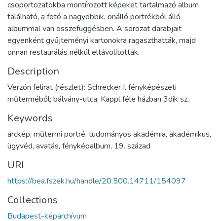
csoportozatokba montírozott képeket tartalmazó album
található, a fotó a nagyobbik, önálló portrékból álló
albummal van összefüggésben. A sorozat darabjait
egyenként gyűjteményi kartonokra ragaszthatták, majd
onnan restaurálás nélkül eltávolították.
Description
Verzón felirat (részlet): Schrecker I. fényképészeti
műterméből; bálvány-utca; Kappl féle házban 3dik sz.
Keywords
arckép
,
műtermi portré
,
tudományos akadémia
,
akadémikus
,
ügyvéd
,
avatás
,
fényképalbum
,
19. század
URI
https://bea.fszek.hu/handle/20.500.14711/154097
Collections
Budapest-képarchívum