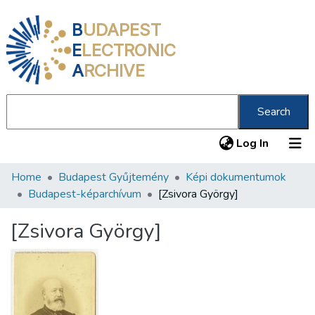
B
UDAPEST
E
LECTRONIC
A
RCHIVE
Search
(current
Log In
Home
Budapest Gyűjtemény
Képi dokumentumok
Communities & Collections
Budapest-képarchívum
[Zsivora György]
All of DSpace
[Zsivora György]
Statistics
About us