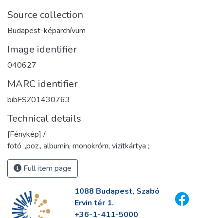
Source collection
Budapest-képarchívum
Image identifier
040627
MARC identifier
bibFSZ01430763
Technical details
[Fénykép] /
fotó :,poz., albumin, monokróm, vizitkártya ;
Full item page
1088 Budapest, Szabó
Ervin tér 1.
+36-1-411-5000