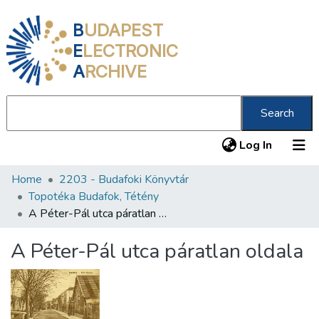
B
UDAPEST
E
LECTRONIC
A
RCHIVE
Search
(current
Log In
Home
2203 - Budafoki Könyvtár
Communities & Collections
Topotéka Budafok, Tétény
All of DSpace
A Péter-Pál utca páratlan oldala
Statistics
A Péter-Pál utca páratlan oldala
About us