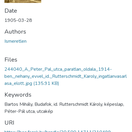
Date
1905-03-28
Authors
Ismeretlen
Files
244040_A_Peter_Pal_utca_paratlan_oldala_1914-
ben,_nehany_evvel_id._Rutterschmidt_Karoly_ingatlanvasarl
asa_elott..jpg
(135.91 KB)
Keywords
Bartos Mihály, Budafok, id. Rutterschmidt Károly, képeslap,
Péter-Pál utca, utcakép
URI