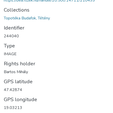
https://bea.fszek.hu/handle/20.500.14711/210499
Collections
Topotéka Budafok, Tétény
Identifier
244040
Type
IMAGE
Rights holder
Bartos Mihály
GPS latitude
47.42874
GPS longitude
19.03213