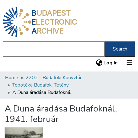
B
UDAPEST
E
LECTRONIC
A
RCHIVE
Search
(current
Log In
Home
2203 - Budafoki Könyvtár
Communities & Collections
Topotéka Budafok, Tétény
All of DSpace
A Duna áradása Budafoknál, 1941. február
Statistics
A Duna áradása Budafoknál,
About us
1941. február