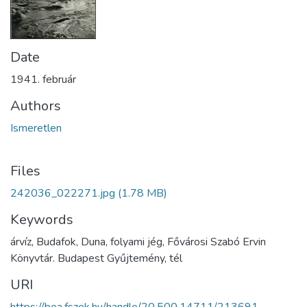
Date
1941. február
Authors
Ismeretlen
Files
242036_022271.jpg
(1.78 MB)
Keywords
árvíz, Budafok, Duna, folyami jég, Fővárosi Szabó Ervin
Könyvtár. Budapest Gyűjtemény, tél
URI
https://bea.fszek.hu/handle/20.500.14711/213691