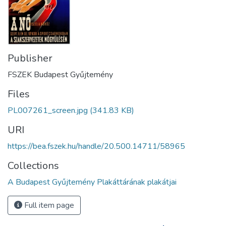
Publisher
FSZEK Budapest Gyűjtemény
Files
PL007261_screen.jpg
(341.83 KB)
URI
https://bea.fszek.hu/handle/20.500.14711/58965
Collections
A Budapest Gyűjtemény Plakáttárának plakátjai
Full item page