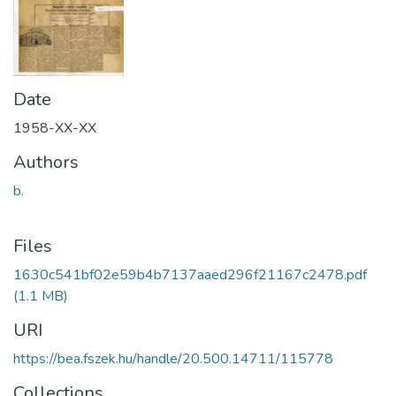
Date
1958-XX-XX
Authors
b.
Files
1630c541bf02e59b4b7137aaed296f21167c2478.pdf
(1.1 MB)
URI
https://bea.fszek.hu/handle/20.500.14711/115778
Collections