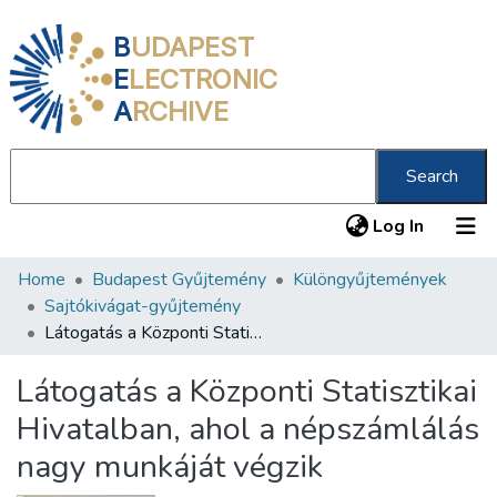
B
UDAPEST
E
LECTRONIC
A
RCHIVE
Search
(current
Log In
Home
Budapest Gyűjtemény
Különgyűjtemények
Communities & Collections
Sajtókivágat-gyűjtemény
All of DSpace
Látogatás a Központi Statisztikai Hivatalban, ahol a népszámlálás nagy munkáját végzik
Statistics
Látogatás a Központi Statisztikai
About us
Hivatalban, ahol a népszámlálás
nagy munkáját végzik