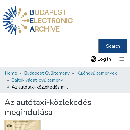
B
UDAPEST
E
LECTRONIC
A
RCHIVE
Search
(current
Log In
Home
Budapest Gyűjtemény
Különgyűjtemények
Communities & Collections
Sajtókivágat-gyűjtemény
All of DSpace
Az autótaxi-közlekedés megindulása
Statistics
Az autótaxi-közlekedés
About us
megindulása