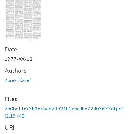
Date
1977-XX-12
Authors
Korek József
Files
7d0bc116c3b2e4beb79d21b2dbcdbe72d03677df.pdf
(2.19 MB)
URI