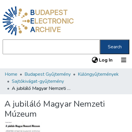
B
UDAPEST
E
LECTRONIC
A
RCHIVE
Search
(current
Log In
Home
Budapest Gyűjtemény
Különgyűjtemények
Communities & Collections
Sajtókivágat-gyűjtemény
All of DSpace
A jubiláló Magyar Nemzeti Múzeum
Statistics
A jubiláló Magyar Nemzeti
About us
Múzeum