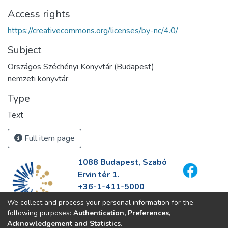
Access rights
https://creativecommons.org/licenses/by-nc/4.0/
Subject
Országos Széchényi Könyvtár (Budapest)
nemzeti könyvtár
Type
Text
Full item page
1088 Budapest, Szabó
Ervin tér 1.
+36-1-411-5000
info@fszek.hu
We collect and process your personal information for the
https://fszek.hu
following purposes:
Authentication, Preferences,
Acknowledgement and Statistics
.