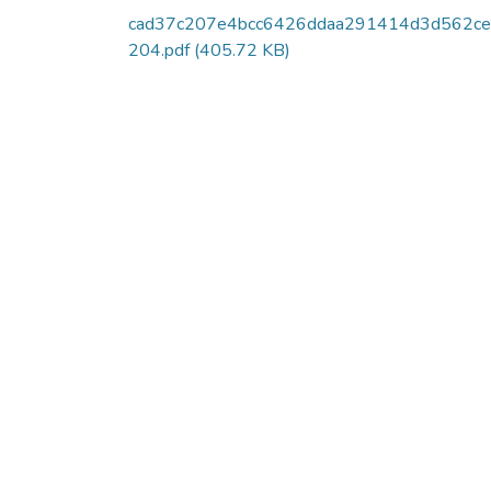
cad37c207e4bcc6426ddaa291414d3d562c
204.pdf
(405.72 KB)