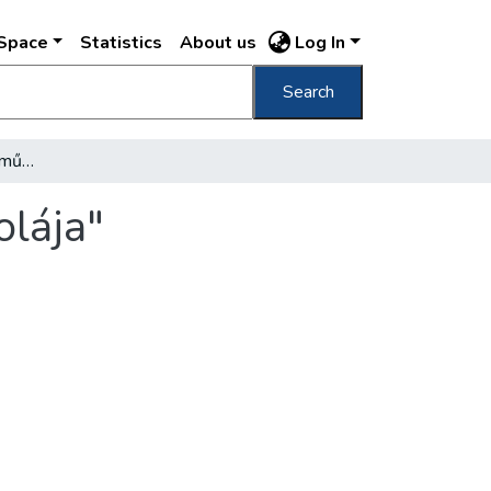
DSpace
Statistics
About us
Log In
Search
"A szovjet grafika a rajzművészet magasiskolája"
olája"