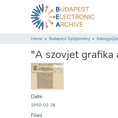
B
UDAPEST
E
LECTRONIC
A
RCHIVE
Home
Budapest Gyűjtemény
Különgyűjt
"A szovjet grafika
Date
1950-02-26
Files