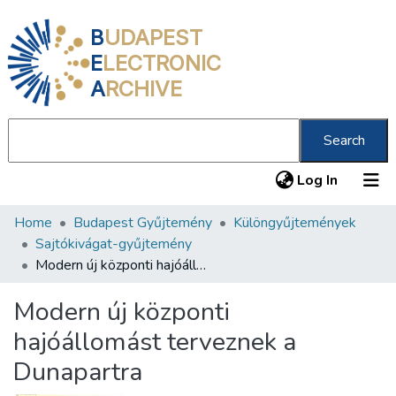
B
UDAPEST
E
LECTRONIC
A
RCHIVE
Search
(current
Log In
Home
Budapest Gyűjtemény
Különgyűjtemények
Communities & Collections
Sajtókivágat-gyűjtemény
All of DSpace
Modern új központi hajóállomást terveznek a Dunapartra
Statistics
Modern új központi
About us
hajóállomást terveznek a
Dunapartra