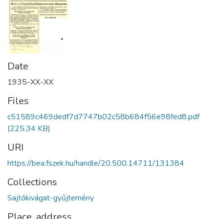
Date
1935-XX-XX
Files
c51589c469dedf7d7747b02c58b684f56e98fed8.pdf
(225.34 KB)
URI
https://bea.fszek.hu/handle/20.500.14711/131384
Collections
Sajtókivágat-gyűjtemény
Place, address