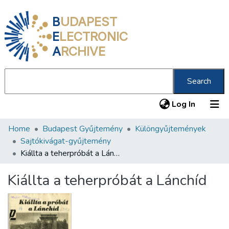
B
UDAPEST
E
LECTRONIC
A
RCHIVE
Search
(current
Log In
Home
Budapest Gyűjtemény
Különgyűjtemények
Communities & Collections
Sajtókivágat-gyűjtemény
All of DSpace
Kiállta a teherpróbát a Lánchíd
Statistics
Kiállta a teherpróbát a Lánchíd
About us