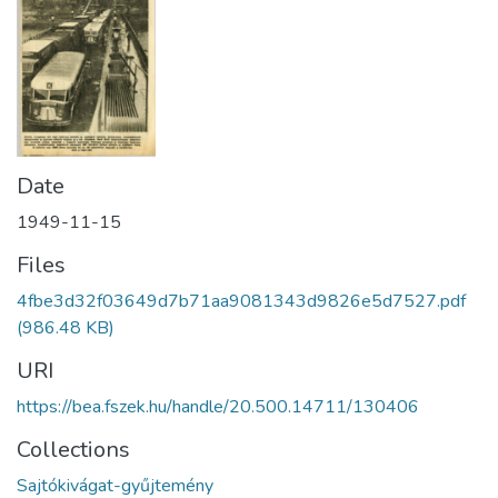
Date
1949-11-15
Files
4fbe3d32f03649d7b71aa9081343d9826e5d7527.pdf
(986.48 KB)
URI
https://bea.fszek.hu/handle/20.500.14711/130406
Collections
Sajtókivágat-gyűjtemény