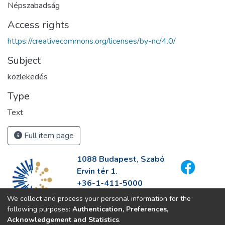
Népszabadság
Access rights
https://creativecommons.org/licenses/by-nc/4.0/
Subject
közlekedés
Type
Text
Full item page
1088 Budapest, Szabó
Ervin tér 1.
+36-1-411-5000
info@fszek.hu
We collect and process your personal information for the
https://fszek.hu
following purposes:
Authentication, Preferences,
Acknowledgement and Statistics
.