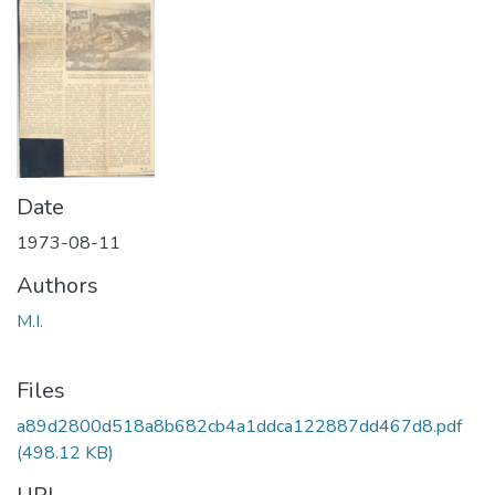
Date
1973-08-11
Authors
M.I.
Files
a89d2800d518a8b682cb4a1ddca122887dd467d8.pdf
(498.12 KB)