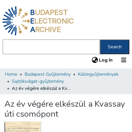
B
UDAPEST
E
LECTRONIC
A
RCHIVE
Search
(current
Log In
Home
Budapest Gyűjtemény
Különgyűjtemények
Communities & Collections
Sajtókivágat-gyűjtemény
All of DSpace
Az év végére elkészül a Kvassay úti csomópont
Statistics
Az év végére elkészül a Kvassay
About us
úti csomópont