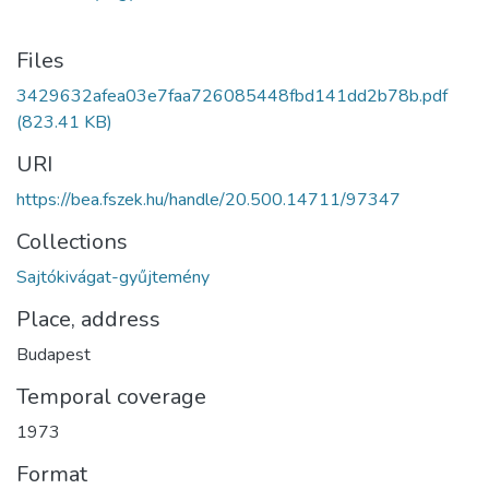
Files
3429632afea03e7faa726085448fbd141dd2b78b.pdf
(823.41 KB)
URI
https://bea.fszek.hu/handle/20.500.14711/97347
Collections
Sajtókivágat-gyűjtemény
Place, address
Budapest
Temporal coverage
1973
Format