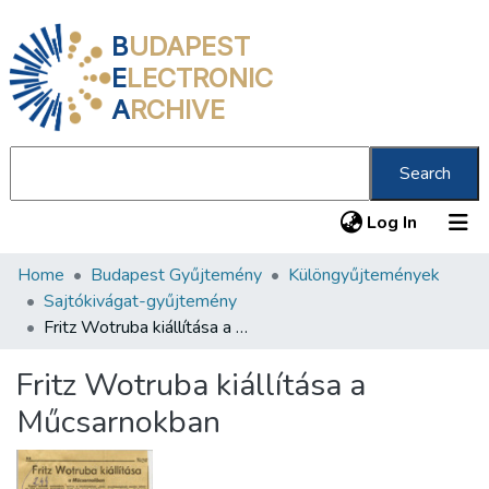
B
UDAPEST
E
LECTRONIC
A
RCHIVE
Search
(current
Log In
Home
Budapest Gyűjtemény
Különgyűjtemények
Communities & Collections
Sajtókivágat-gyűjtemény
All of DSpace
Fritz Wotruba kiállítása a Műcsarnokban
Statistics
Fritz Wotruba kiállítása a
About us
Műcsarnokban