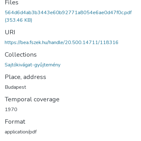
Files
564d6d4ab3b3443e60b92771a8054e6ae0d47f0c.pdf
(353.46 KB)
URI
https://bea.fszek.hu/handle/20.500.14711/118316
Collections
Sajtókivágat-gyűjtemény
Place, address
Budapest
Temporal coverage
1970
Format
application/pdf