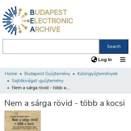
B
UDAPEST
E
LECTRONIC
A
RCHIVE
Search
(current
Log In
Home
Budapest Gyűjtemény
Különgyűjtemények
Communities & Collections
Sajtókivágat-gyűjtemény
All of DSpace
Nem a sárga rövid - több a kocsi
Statistics
Nem a sárga rövid - több a kocsi
About us