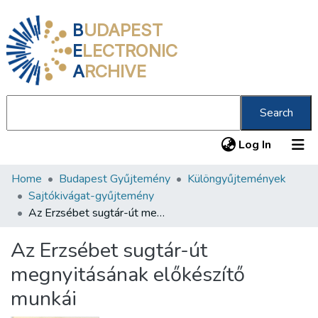
B
UDAPEST
E
LECTRONIC
A
RCHIVE
Search
(current
Log In
Home
Budapest Gyűjtemény
Különgyűjtemények
Communities & Collections
Sajtókivágat-gyűjtemény
All of DSpace
Az Erzsébet sugtár-út megnyitásának előkészítő munkái
Statistics
Az Erzsébet sugtár-út
About us
megnyitásának előkészítő
munkái