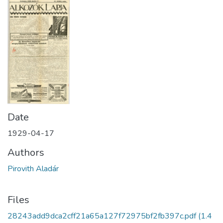
Date
1929-04-17
Authors
Pirovith Aladár
Files
28243add9dca2cff21a65a127f72975bf2fb397c.pdf
(1.4