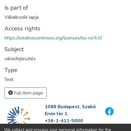
Is part of
Vállalkozók lapja
Access rights
https://creativecommons.org/licenses/by-nc/4.0/
Subject
városfejlesztés
Type
Text
Full item page
1088 Budapest, Szabó
Ervin tér 1.
+36-1-411-5000
info@fszek.hu
We collect and process your personal information for the