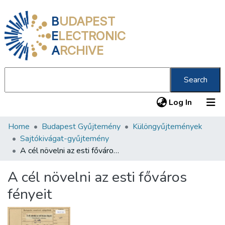
B
UDAPEST
E
LECTRONIC
A
RCHIVE
Search
(current
Log In
Home
Budapest Gyűjtemény
Különgyűjtemények
Communities & Collections
Sajtókivágat-gyűjtemény
All of DSpace
A cél növelni az esti főváros fényeit
Statistics
A cél növelni az esti főváros
About us
fényeit