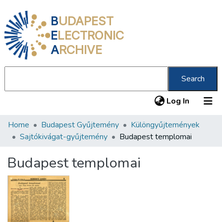
B
UDAPEST
E
LECTRONIC
A
RCHIVE
Search
(current
Log In
Home
Budapest Gyűjtemény
Különgyűjtemények
Communities & Collections
Sajtókivágat-gyűjtemény
Budapest templomai
All of DSpace
Budapest templomai
Statistics
About us