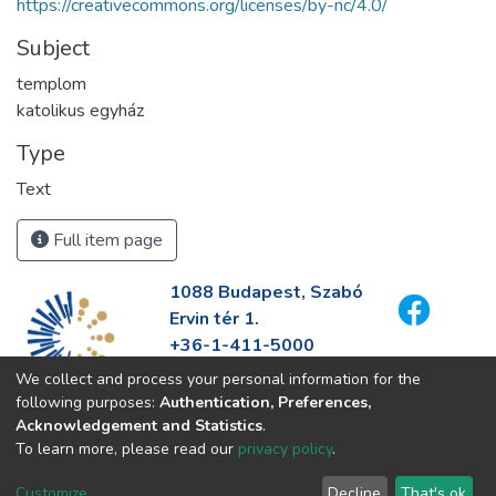
https://creativecommons.org/licenses/by-nc/4.0/
Subject
templom
katolikus egyház
Type
Text
Full item page
1088 Budapest, Szabó
Ervin tér 1.
+36-1-411-5000
info@fszek.hu
We collect and process your personal information for the
https://fszek.hu
following purposes:
Authentication, Preferences,
Acknowledgement and Statistics
.
To learn more, please read our
privacy policy
.
Customize
Decline
That's ok