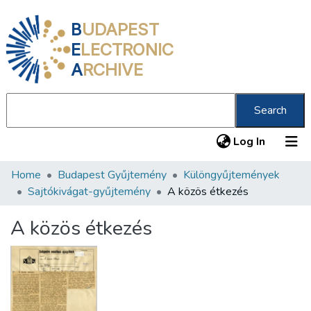
B
UDAPEST
E
LECTRONIC
A
RCHIVE
Search
(current
Log In
Home
Budapest Gyűjtemény
Különgyűjtemények
Communities & Collections
Sajtókivágat-gyűjtemény
A közös étkezés
All of DSpace
A közös étkezés
Statistics
About us