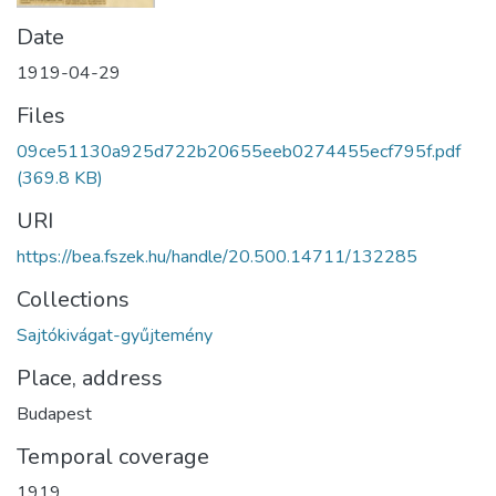
Date
1919-04-29
Files
09ce51130a925d722b20655eeb0274455ecf795f.pdf
(369.8 KB)
URI
https://bea.fszek.hu/handle/20.500.14711/132285
Collections
Sajtókivágat-gyűjtemény
Place, address
Budapest
Temporal coverage
1919