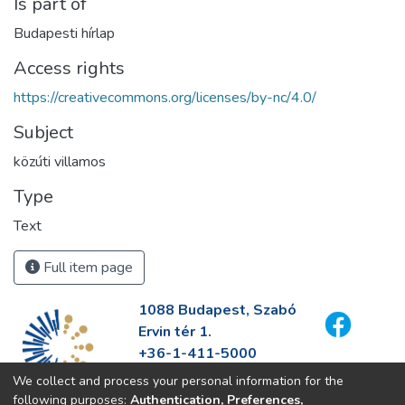
Is part of
Budapesti hírlap
Access rights
https://creativecommons.org/licenses/by-nc/4.0/
Subject
közúti villamos
Type
Text
Full item page
1088 Budapest, Szabó
Ervin tér 1.
+36-1-411-5000
info@fszek.hu
We collect and process your personal information for the
https://fszek.hu
following purposes:
Authentication, Preferences,