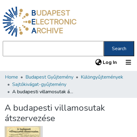
B
UDAPEST
E
LECTRONIC
A
RCHIVE
Search
(current
Log In
Home
Budapest Gyűjtemény
Különgyűjtemények
Communities & Collections
Sajtókivágat-gyűjtemény
All of DSpace
A budapesti villamosutak átszervezése
Statistics
A budapesti villamosutak
About us
átszervezése