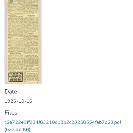
Date
1926-10-16
Files
c6e722e9ff934f83210d13b2c23258554feb7d63.pdf
(827.98 KB)