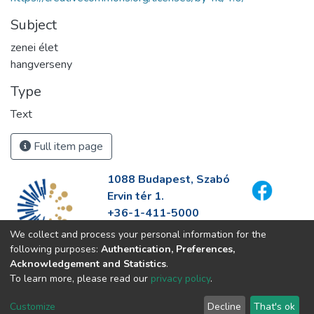
Subject
zenei élet
hangverseny
Type
Text
Full item page
1088 Budapest, Szabó
Ervin tér 1.
+36-1-411-5000
info@fszek.hu
We collect and process your personal information for the
https://fszek.hu
following purposes:
Authentication, Preferences,
Acknowledgement and Statistics
.
To learn more, please read our
privacy policy
.
Customize
Decline
That's ok