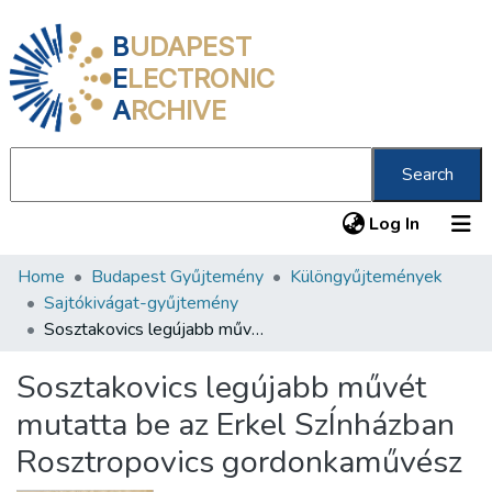
B
UDAPEST
E
LECTRONIC
A
RCHIVE
Search
(current
Log In
Home
Budapest Gyűjtemény
Különgyűjtemények
Communities & Collections
Sajtókivágat-gyűjtemény
All of DSpace
Sosztakovics legújabb művét mutatta be az Erkel SzÍnházban Rosztropovics gordonkaművész
Statistics
Sosztakovics legújabb művét
About us
mutatta be az Erkel SzÍnházban
Rosztropovics gordonkaművész