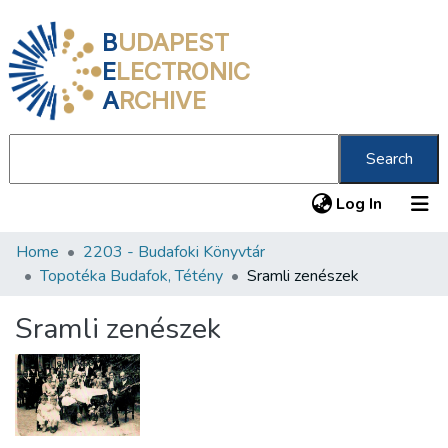
B
UDAPEST
E
LECTRONIC
A
RCHIVE
Search
(current
Log In
Home
2203 - Budafoki Könyvtár
Communities & Collections
Topotéka Budafok, Tétény
Sramli zenészek
All of DSpace
Sramli zenészek
Statistics
About us