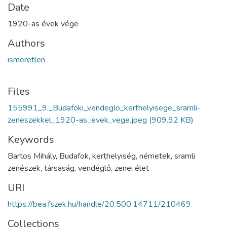
Date
1920-as évek vége
Authors
ismeretlen
Files
155991_9._Budafoki_vendeglo_kerthelyisege_sramli-
zeneszekkel_1920-as_evek_vege.jpeg
(909.92 KB)
Keywords
Bartos Mihály, Budafok, kerthelyiség, németek, sramli
zenészek, társaság, vendéglő, zenei élet
URI
https://bea.fszek.hu/handle/20.500.14711/210469
Collections