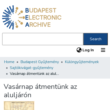
B
UDAPEST
E
LECTRONIC
A
RCHIVE
Search
(current
Log In
Home
Budapest Gyűjtemény
Különgyűjtemények
Communities & Collections
Sajtókivágat-gyűjtemény
All of DSpace
Vasárnap átmentünk az aluljárón
Statistics
Vasárnap átmentünk az
About us
aluljárón