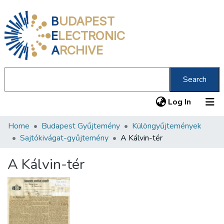
B
UDAPEST
E
LECTRONIC
A
RCHIVE
Search
(current
Log In
Home
Budapest Gyűjtemény
Különgyűjtemények
Communities & Collections
Sajtókivágat-gyűjtemény
A Kálvin-tér
All of DSpace
A Kálvin-tér
Statistics
About us