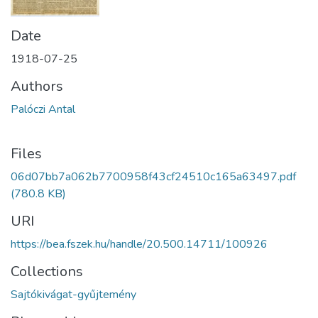
Date
1918-07-25
Authors
Palóczi Antal
Files
06d07bb7a062b7700958f43cf24510c165a63497.pdf
(780.8 KB)
URI
https://bea.fszek.hu/handle/20.500.14711/100926
Collections
Sajtókivágat-gyűjtemény