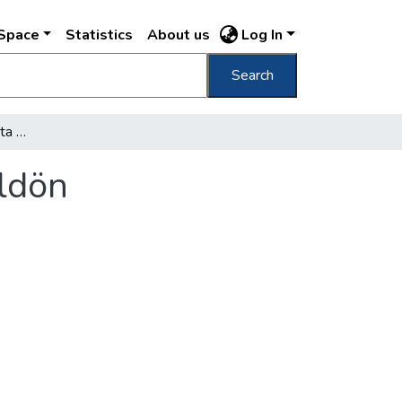
DSpace
Statistics
About us
Log In
Search
Hatemeletes kultúrpalota épül az Angyalföldön
ldön