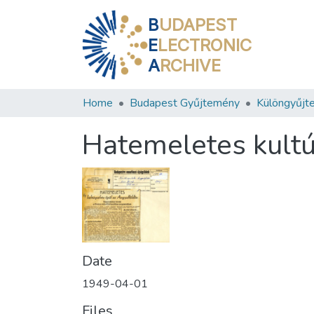
B
UDAPEST
E
LECTRONIC
A
RCHIVE
Home
Budapest Gyűjtemény
Különgyűjt
Hatemeletes kultú
Date
1949-04-01
Files