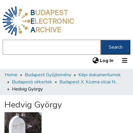
B
UDAPEST
E
LECTRONIC
A
RCHIVE
Search
(current
Log In
Home
Budapest Gyűjtemény
Képi dokumentumok
Communities & Collections
Budapesti sírkertek
Budapest X. Kozma utcai Neológ Zsidó Temető
All of DSpace
Hedvig György
Statistics
Hedvig György
About us