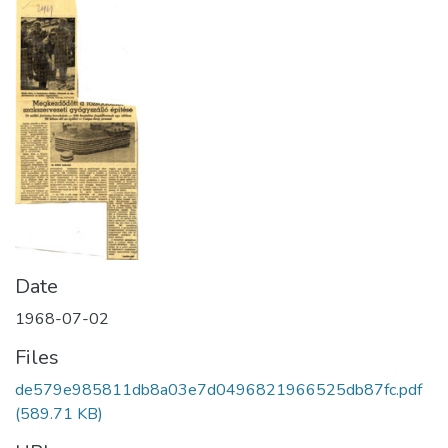
Date
1968-07-02
Files
de579e985811db8a03e7d0496821966525db87fc.pdf
(589.71 KB)