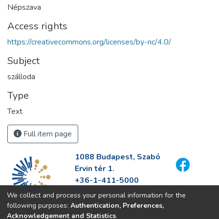
Népszava
Access rights
https://creativecommons.org/licenses/by-nc/4.0/
Subject
szálloda
Type
Text
Full item page
1088 Budapest, Szabó
Ervin tér 1.
+36-1-411-5000
info@fszek.hu
We collect and process your personal information for the
https://fszek.hu
following purposes:
Authentication, Preferences,
Acknowledgement and Statistics
.