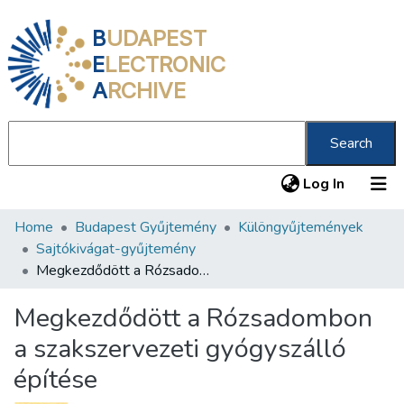
B
UDAPEST
E
LECTRONIC
A
RCHIVE
Search
(current
Log In
Home
Budapest Gyűjtemény
Különgyűjtemények
Communities & Collections
Sajtókivágat-gyűjtemény
All of DSpace
Megkezdődött a Rózsadombon a szakszervezeti gyógyszálló építése
Statistics
Megkezdődött a Rózsadombon
About us
a szakszervezeti gyógyszálló
építése