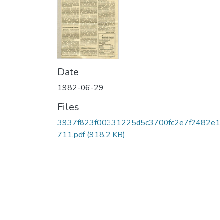
Date
1982-06-29
Files
3937f823f00331225d5c3700fc2e7f2482e
711.pdf
(918.2 KB)