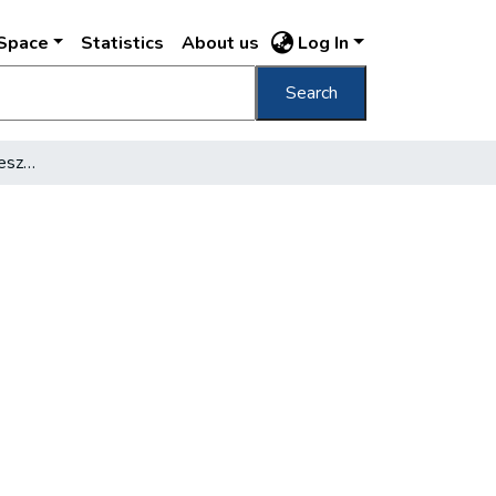
DSpace
Statistics
About us
Log In
Search
Hová tűnt a magyar reneszánsz