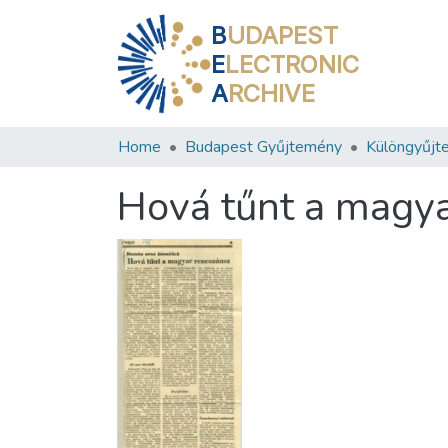
B
UDAPEST
E
LECTRONIC
A
RCHIVE
Home
Budapest Gyűjtemény
Különgyűjt
Hová tűnt a magy