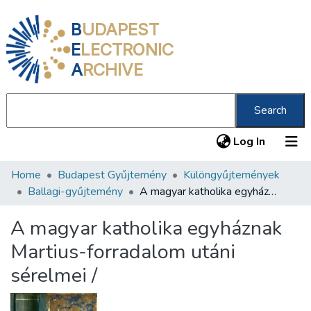
B
UDAPEST
E
LECTRONIC
A
RCHIVE
Search
(current
Log In
Home
Budapest Gyűjtemény
Különgyűjtemények
Communities & Collections
Ballagi-gyűjtemény
A magyar katholika egyháznak Martius-forradalom utáni sérelmei /
All of DSpace
A magyar katholika egyháznak
Statistics
Martius-forradalom utáni
About us
sérelmei /