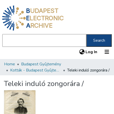
B
UDAPEST
E
LECTRONIC
A
RCHIVE
Search
(current
Log In
Home
Budapest Gyűjtemény
Communities & Collections
Kották - Budapest Gyűjtemény
Teleki induló zongorára /
All of DSpace
Teleki induló zongorára /
Statistics
About us