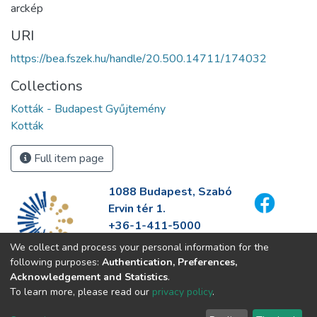
arckép
URI
https://bea.fszek.hu/handle/20.500.14711/174032
Collections
Kották - Budapest Gyűjtemény
Kották
Full item page
1088 Budapest, Szabó
Ervin tér 1.
+36-1-411-5000
info@fszek.hu
We collect and process your personal information for the
https://fszek.hu
following purposes:
Authentication, Preferences,
Acknowledgement and Statistics
.
To learn more, please read our
privacy policy
.