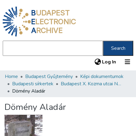
B
UDAPEST
E
LECTRONIC
A
RCHIVE
Search
(current
Log In
Home
Budapest Gyűjtemény
Képi dokumentumok
Communities & Collections
Budapesti sírkertek
Budapest X. Kozma utcai Neológ Zsidó Temető
All of DSpace
Dömény Aladár
Statistics
Dömény Aladár
About us