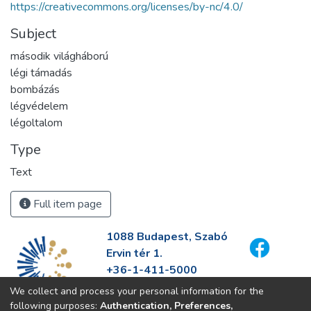
https://creativecommons.org/licenses/by-nc/4.0/
Subject
második világháború
légi támadás
bombázás
légvédelem
légoltalom
Type
Text
Full item page
1088 Budapest, Szabó
Ervin tér 1.
+36-1-411-5000
info@fszek.hu
We collect and process your personal information for the
https://fszek.hu
following purposes:
Authentication, Preferences,