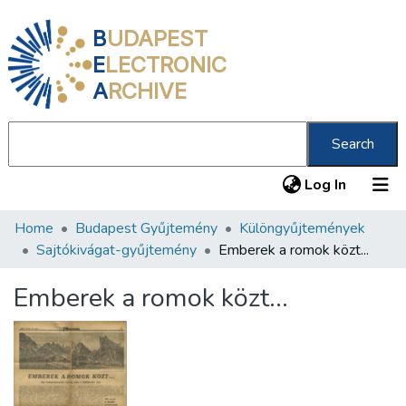
B
UDAPEST
E
LECTRONIC
A
RCHIVE
Search
(current
Log In
Home
Budapest Gyűjtemény
Különgyűjtemények
Communities & Collections
Sajtókivágat-gyűjtemény
Emberek a romok közt...
All of DSpace
Emberek a romok közt...
Statistics
About us