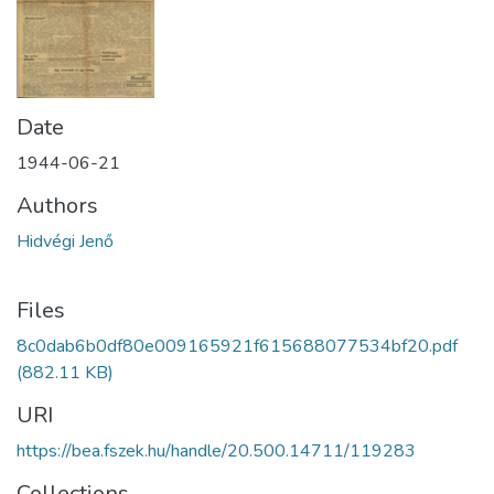
Date
1944-06-21
Authors
Hidvégi Jenő
Files
8c0dab6b0df80e009165921f615688077534bf20.pdf
(882.11 KB)
URI
https://bea.fszek.hu/handle/20.500.14711/119283
Collections