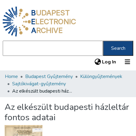
B
UDAPEST
E
LECTRONIC
A
RCHIVE
Search
(current
Log In
Home
Budapest Gyűjtemény
Különgyűjtemények
Communities & Collections
Sajtókivágat-gyűjtemény
All of DSpace
Az elkészült budapesti házleltár fontos adatai
Statistics
Az elkészült budapesti házleltár
About us
fontos adatai