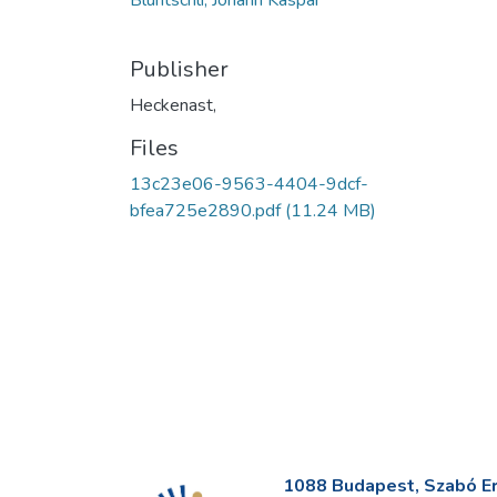
Bluntschli, Johann Kaspar
Publisher
Heckenast,
Files
13c23e06-9563-4404-9dcf-
bfea725e2890.pdf
(11.24 MB)
1088 Budapest, Szabó Erv