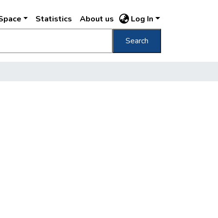
DSpace
Statistics
About us
Log In
Search