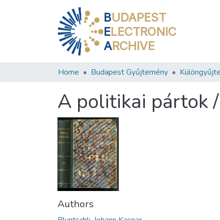
B
UDAPEST
E
LECTRONIC
A
RCHIVE
Home
Budapest Gyűjtemény
Különgyűjt
A politikai pártok /
Authors