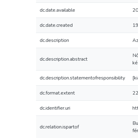
dc.date.available
20
dc.date.created
1
dc.description
Az
Nő
dc.description.abstract
ké
dc.description.statementofresponsibility
[k
dc.format.extent
22
dc.identifier.uri
ht
Bu
dc.relation.ispartof
fé