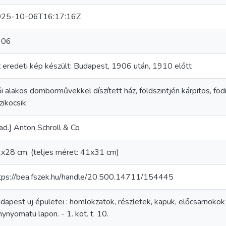
25-10-06T16:17:16Z
906
 eredeti kép készült: Budapest, 1906 után, 1910 előtt
i alakos domborművekkel díszített ház, földszintjén kárpitos, fodr
zikocsik
iad.] Anton Schroll & Co
x28 cm, (teljes méret: 41x31 cm)
tps://bea.fszek.hu/handle/20.500.14711/154445
dapest uj épületei : homlokzatok, részletek, kapuk, előcsarnokok
nynyomatu lapon. - 1. köt. t. 10.