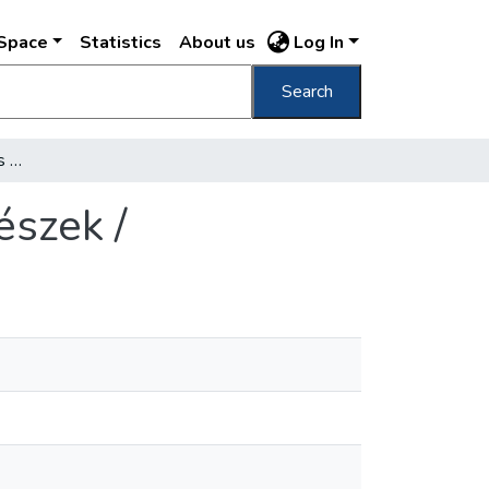
DSpace
Statistics
About us
Log In
Search
Fehérvári út 31. Fischer és Detoma, műépitészek /
észek /