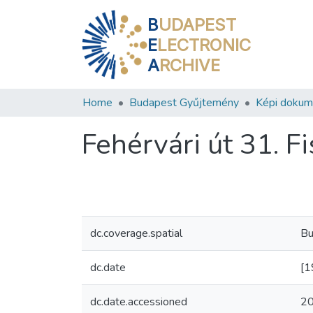
B
UDAPEST
E
LECTRONIC
A
RCHIVE
Home
Budapest Gyűjtemény
Képi doku
Fehérvári út 31. F
dc.coverage.spatial
Bu
dc.date
[1
dc.date.accessioned
20