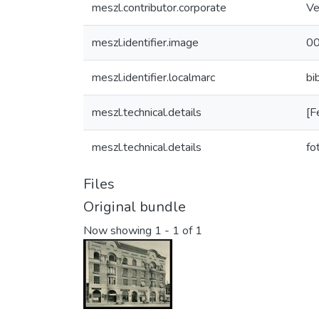
meszl.contributor.corporate
Ve
meszl.identifier.image
0
meszl.identifier.localmarc
b
meszl.technical.details
[F
meszl.technical.details
fo
Files
Original bundle
Now showing
1 - 1 of 1