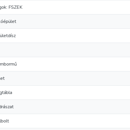
gok: FSZEK
kóépület
ületdísz
ombormű
let
gtábla
drászat
albolt