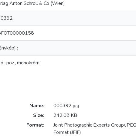
rlag Anton Schroll & Co (Wien)
00392
ibFOT00000158
énykép] :
tó :,poz., monokróm ;
Name:
000392.jpg
Size:
242.08 KB
Format:
Joint Photographic Experts Group/JPEG 
Format (JFIF)