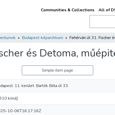
Communities & Collections
All of 
mentumok
Budapest-képarchívum
ischer és Detoma, műépit
Simple item page
dapest. 11. kerület. Bartók Béla út 33.
910 körül]
25-10-06T16:17:16Z