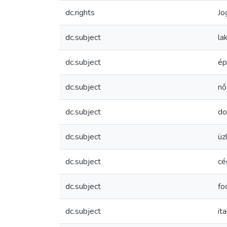
dc.rights
Jo
dc.subject
la
dc.subject
ép
dc.subject
nő
dc.subject
d
dc.subject
üz
dc.subject
cé
dc.subject
fo
dc.subject
it