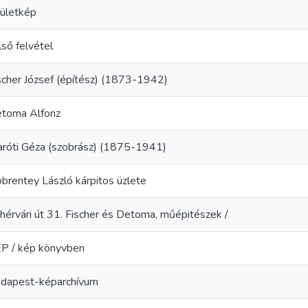
ületkép
lső felvétel
scher József (építész) (1873-1942)
toma Alfonz
róti Géza (szobrász) (1875-1941)
brentey László kárpitos üzlete
hérvári út 31. Fischer és Detoma, műépitészek /
P / kép könyvben
dapest-képarchívum