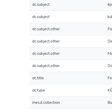
dc.subject
ép
dc.subject
kü
dc.subject.other
Fi
dc.subject.other
De
dc.subject.other
Ma
dc.subject.other
Dö
dc.title
Fe
dc.type
KÉ
meszl.collection
Bu