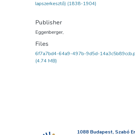
lapszerkesztő) (1838-1904)
Publisher
Eggenberger,
Files
6f7a7bd4-64a9-497b-9d5d-14a3c5b89ccb.p
(4.74 MB)
1088 Budapest, Szabó Erv