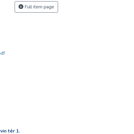
Full item page
df
in tér 1.