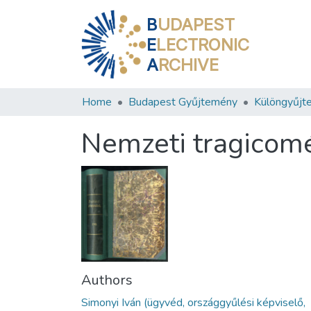
B
UDAPEST
E
LECTRONIC
A
RCHIVE
Home
Budapest Gyűjtemény
Különgyűjt
Nemzeti tragicomé
Authors
Simonyi Iván (ügyvéd, országgyűlési képviselő,