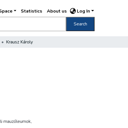
DSpace
Statistics
About us
Log In
Search
Krausz Károly
ali mauzóleumok,