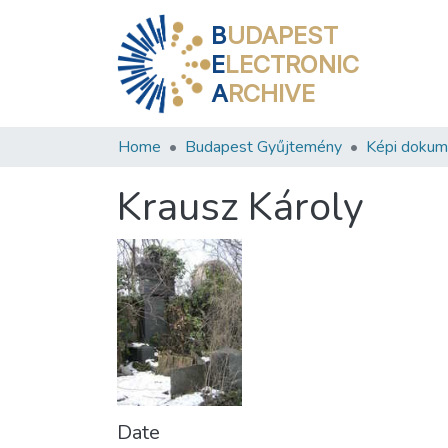
B
UDAPEST
E
LECTRONIC
A
RCHIVE
Home
Budapest Gyűjtemény
Képi doku
Krausz Károly
Date