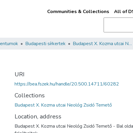
Communities & Collections
All of 
mentumok
Budapesti sírkertek
Budapest X. Kozma utcai Neológ Zsidó Temető
URI
https://bea.fszek.hu/handle/20.500.14711/60282
Collections
Budapest X. Kozma utcai Neológ Zsidó Temető
Location, address
Budapest X. Kozma utcai Neológ Zsidó Temető - Bal old