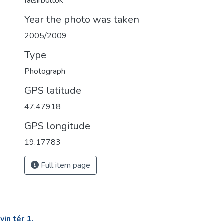
falsírboltok
Year the photo was taken
2005/2009
Type
Photograph
GPS latitude
47.47918
GPS longitude
19.17783
Full item page
in tér 1.