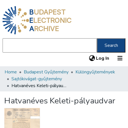
B
UDAPEST
E
LECTRONIC
A
RCHIVE
Search
(current
Log In
Home
Budapest Gyűjtemény
Különgyűjtemények
Communities & Collections
Sajtókivágat-gyűjtemény
All of DSpace
Hatvanéves Keleti-pályaudvar
Statistics
Hatvanéves Keleti-pályaudvar
About us