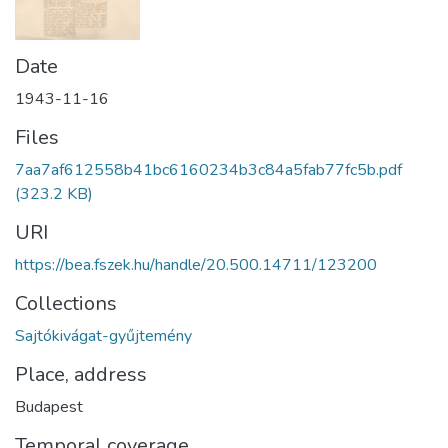
Date
1943-11-16
Files
7aa7af612558b41bc6160234b3c84a5fab77fc5b.pdf
(323.2 KB)
URI
https://bea.fszek.hu/handle/20.500.14711/123200
Collections
Sajtókivágat-gyűjtemény
Place, address
Budapest
Temporal coverage