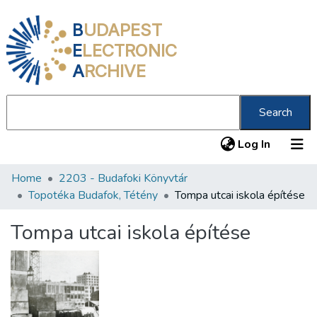
B
UDAPEST
E
LECTRONIC
A
RCHIVE
Search
(current
Log In
Home
2203 - Budafoki Könyvtár
Communities & Collections
Topotéka Budafok, Tétény
Tompa utcai iskola építése
All of DSpace
Tompa utcai iskola építése
Statistics
About us