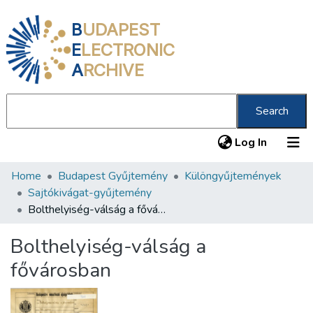
B
UDAPEST
E
LECTRONIC
A
RCHIVE
Search
(current
Log In
Home
Budapest Gyűjtemény
Különgyűjtemények
Communities & Collections
Sajtókivágat-gyűjtemény
All of DSpace
Bolthelyiség-válság a fővárosban
Statistics
Bolthelyiség-válság a
About us
fővárosban