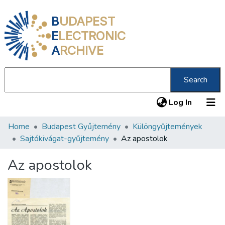
B
UDAPEST
E
LECTRONIC
A
RCHIVE
Search
(current
Log In
Home
Budapest Gyűjtemény
Különgyűjtemények
Communities & Collections
Sajtókivágat-gyűjtemény
Az apostolok
All of DSpace
Az apostolok
Statistics
About us