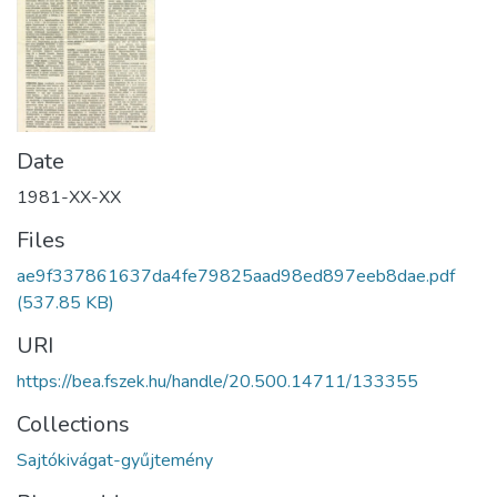
Date
1981-XX-XX
Files
ae9f337861637da4fe79825aad98ed897eeb8dae.pdf
(537.85 KB)
URI
https://bea.fszek.hu/handle/20.500.14711/133355
Collections
Sajtókivágat-gyűjtemény