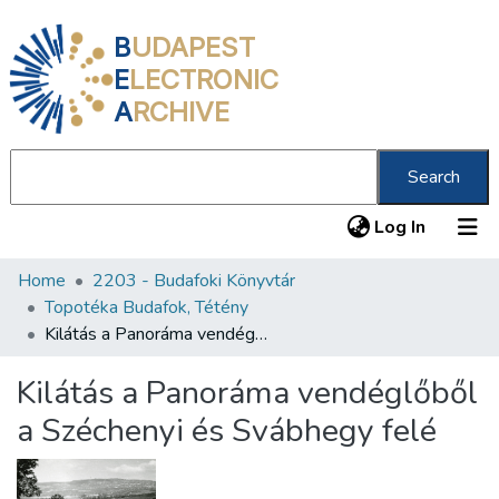
B
UDAPEST
E
LECTRONIC
A
RCHIVE
Search
(current
Log In
Home
2203 - Budafoki Könyvtár
Communities & Collections
Topotéka Budafok, Tétény
All of DSpace
Kilátás a Panoráma vendéglőből a Széchenyi és Svábhegy felé
Statistics
Kilátás a Panoráma vendéglőből
About us
a Széchenyi és Svábhegy felé