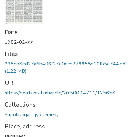
Date
1982-02-XX
Files
238db8ed27a6b406f27d0ecb279958d10fb5d744.pdf
(1.22 MB)
URI
https://bea.fszek.hu/handle/20.500.14711/125658
Collections
Sajtókivágat-gyűjtemény
Place, address
Budapest