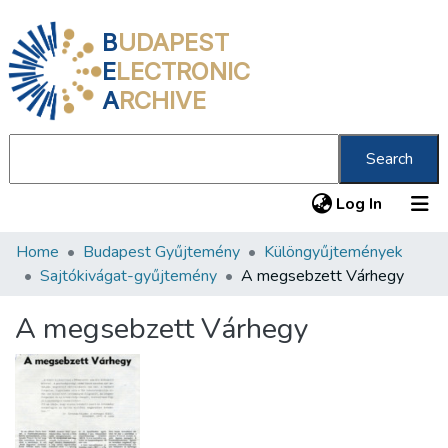
B
UDAPEST
E
LECTRONIC
A
RCHIVE
Search
(current
Log In
Home
Budapest Gyűjtemény
Különgyűjtemények
Communities & Collections
Sajtókivágat-gyűjtemény
A megsebzett Várhegy
All of DSpace
A megsebzett Várhegy
Statistics
About us