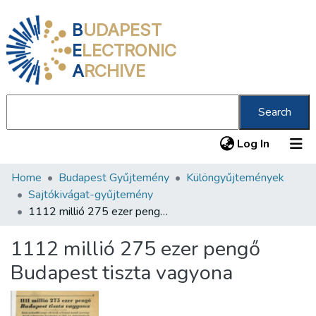
B
UDAPEST
E
LECTRONIC
A
RCHIVE
Search
(current
Log In
Home
Budapest Gyűjtemény
Különgyűjtemények
Communities & Collections
Sajtókivágat-gyűjtemény
All of DSpace
1112 millió 275 ezer pengő Budapest tiszta vagyona
Statistics
1112 millió 275 ezer pengő
About us
Budapest tiszta vagyona