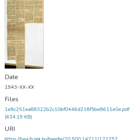
Date
1943-XX-XX
Files
1e8c251ea88322b2c10bf0446d218f5be8611e0e.pdf
(634.19 KB)
URI
https://bea.fszek.hu/handle/20.500.14711/122752