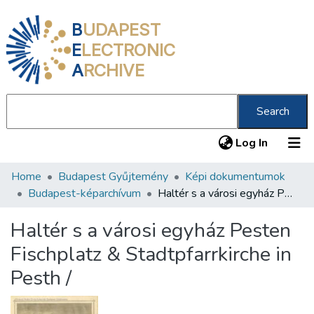
B
UDAPEST
E
LECTRONIC
A
RCHIVE
Search
(current
Log In
Home
Budapest Gyűjtemény
Képi dokumentumok
Communities & Collections
Budapest-képarchívum
Haltér s a városi egyház Pesten Fischplatz & Stadtpfarrkirche in Pesth /
All of DSpace
Haltér s a városi egyház Pesten
Statistics
Fischplatz & Stadtpfarrkirche in
About us
Pesth /