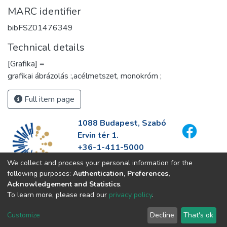
MARC identifier
bibFSZ01476349
Technical details
[Grafika] =
grafikai ábrázolás :,acélmetszet, monokróm ;
Full item page
1088 Budapest, Szabó
Ervin tér 1.
+36-1-411-5000
info@fszek.hu
We collect and process your personal information for the
https://fszek.hu
following purposes:
Authentication, Preferences,
Acknowledgement and Statistics
.
To learn more, please read our
privacy policy
.
Customize
Decline
That's ok