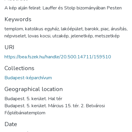
A kép alján felirat: Lauffer és Stolp bizományában Pesten
Keywords
templom
,
katolikus egyház
,
lakóépület
,
barokk
,
piac
,
árusítás
,
népviselet
,
lovas kocsi
,
utcakép
,
jelenetkép
,
metszetkép
URI
https://bea.fszek.hu/handle/20.500.14711/159510
Collections
Budapest-képarchívum
Geographical location
Budapest. 5. kerület. Hal tér
Budapest. 5. kerület. Március 15. tér. 2. Belvárosi
Főplébániatemplom
Date