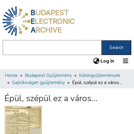
B
UDAPEST
E
LECTRONIC
A
RCHIVE
Search
(current
Log In
Home
Budapest Gyűjtemény
Különgyűjtemények
Communities & Collections
Sajtókivágat-gyűjtemény
Épül, szépül ez a város…
All of DSpace
Épül, szépül ez a város…
Statistics
About us