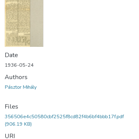
Date
1936-05-24
Authors
Pásztor Mihály
Files
356506e4c50580cbf2525f8cd82f4b6bf4bbb17f.pdf
(906.19 KB)
URI