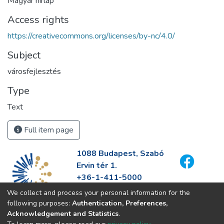
Magyar hírlap
Access rights
https://creativecommons.org/licenses/by-nc/4.0/
Subject
városfejlesztés
Type
Text
Full item page
1088 Budapest, Szabó
Ervin tér 1.
+36-1-411-5000
info@fszek.hu
We collect and process your personal information for the
https://fszek.hu
following purposes:
Authentication, Preferences,
Acknowledgement and Statistics
.